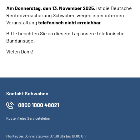
Inhalte in Gebärdensprache (DGS)
Am Donnerstag, den 13. November 2025,
ist die Deutsche
Rentenversicherung Schwaben wegen einer
internen
Leichte Sprache
Veranstaltung
telefonisch
nicht
erreichbar
.
Bitte beachten Sie an diesem Tag unsere telefonische
Suche
Bandansage.
Vielen Dank!
Mein Kundenportal
Kontakt Schwaben
0800 1000 48021
Kostenfreies Servicetelefon
Montag bis Donnerstag von 07:30 Uhr bis 18:00 Uhr