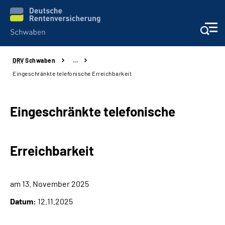
DRV
Schwaben
…
Services
Eingeschränkte telefonische Erreichbarkeit
Beratung und Kontakt
Eingeschränkte telefonische
Presse und Fachinformationen
Erreichbarkeit
Karriere
Über uns
am 13. November 2025
Datum:
12.11.2025
Online-Services