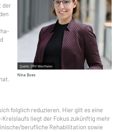
t der
nden
eha-
nd
Quelle:
DRV Westfalen
Nina Boes
hat.
 folglich reduzieren. Hier gilt es eine
Kreislaufs liegt der Fokus zukünftig mehr
nische/berufliche Rehabilitation sowie