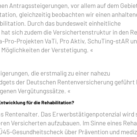
hen Antragssteigerungen, vor allem auf dem Gebie
tation, gleichzeitig beobachten wir einen anhalte
ilitation. Durch das bundesweit einheitliche
at sich zudem die Versichertenstruktur in den R
a-Pro-Projekten VaTi, Pro Aktiv, SchuTing-stAR u
t Möglichkeiten der Verstetigung.
igerungen, die erstmalig zu einer nahezu
gets der Deutschen Rentenversicherung geführt 
egenen Vergütungssätze.
twicklung für die Rehabilitation?
Rentenalter. Das Erwerbstätigenpotenzial wird sich
ren Versicherten aufzubauen. Im Sinne eines Reha-
m Ü45-Gesundheitscheck über Prävention und medizi