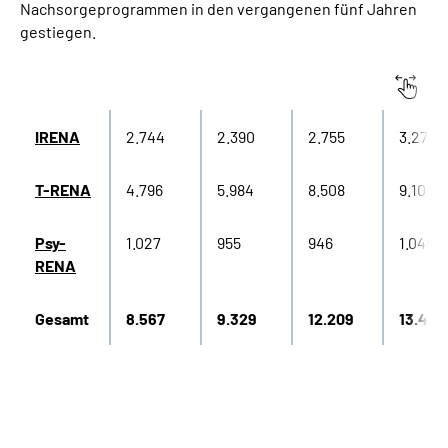
Nachsorgeprogrammen in den vergangenen fünf Jahren
gestiegen.
Leistungen
2019
2020
2021
2022
IRENA
2.744
2.390
2.755
3.272
T-RENA
4.796
5.984
8.508
9.103
Psy-
1.027
955
946
1.045
RENA
Gesamt
8.567
9.329
12.209
13.420