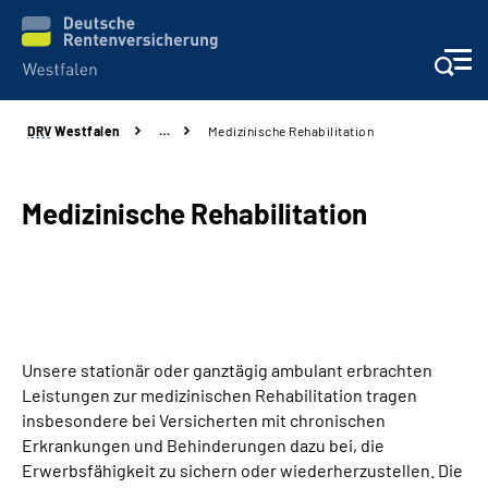
DRV
Westfalen
…
Medizinische Rehabilitation
Kontakt und Beratung
Broschüren und mehr
Medizinische Rehabilitation
Experten
Presse
Unsere stationär oder ganztägig ambulant erbrachten
Karriere
Leistungen zur medizinischen Rehabilitation tragen
insbesondere bei Versicherten mit chronischen
Über uns
Erkrankungen und Behinderungen dazu bei, die
Erwerbsfähigkeit zu sichern oder wiederherzustellen. Die