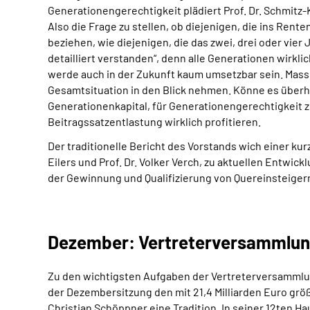
Generationengerechtigkeit plädiert Prof. Dr. Schmitz-
Also die Frage zu stellen, ob diejenigen, die ins Ren
beziehen, wie diejenigen, die das zwei, drei oder vi
detailliert verstanden“, denn alle Generationen wirkl
werde auch in der Zukunft kaum umsetzbar sein. Mas
Gesamtsituation in den Blick nehmen. Könne es überh
Generationenkapital, für Generationengerechtigkeit zu
Beitragssatzentlastung wirklich profitieren.
Der traditionelle Bericht des Vorstands wich einer k
Eilers und Prof. Dr. Volker Verch, zu aktuellen Entw
der Gewinnung und Qualifizierung von Quereinsteigern z
Dezember: Vertreterversammlung
Zu den wichtigsten Aufgaben der Vertreterversammlun
der Dezembersitzung den mit
21,4 Milliarden Euro
größ
Christian Schöppner eine Tradition. In seiner
12ten Ha