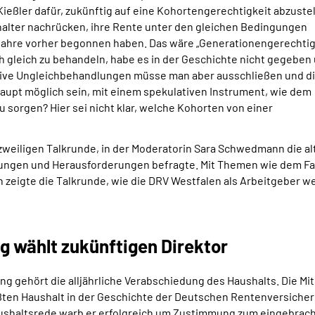
Kießler dafür, zukünftig auf eine Kohortengerechtigkeit abzustel
tenalter nachrücken, ihre Rente unter den gleichen Bedingungen
er Jahre vorher begonnen haben. Das wäre „Generationengerechtig
ich gleich zu behandeln, habe es in der Geschichte nicht gegeben
sive Ungleichbehandlungen müsse man aber ausschließen und d
aupt möglich sein, mit einem spekulativen Instrument, wie dem
 sorgen? Hier sei nicht klar, welche Kohorten von einer
urzweiligen Talkrunde, in der Moderatorin Sara Schwedmann die a
icklungen und Herausforderungen befragte. Mit Themen wie dem 
eigte die Talkrunde, wie die DRV Westfalen als Arbeitgeber weit
 wählt zukünftigen Direktor
g gehört die alljährliche Verabschiedung des Haushalts. Die Mi
ten Haushalt in der Geschichte der Deutschen Rentenversicheru
ushaltsrede
warb er erfolgreich um Zustimmung zum eingebracht