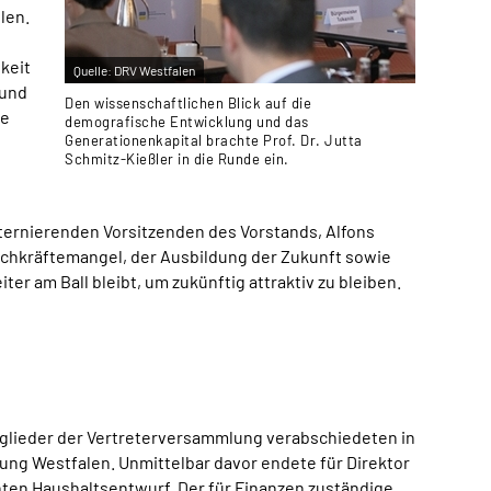
len.
keit
Quelle:
DRV Westfalen
 und
Den wissenschaftlichen Blick auf die
ie
demografische Entwicklung und das
Generationenkapital brachte Prof. Dr. Jutta
Schmitz-Kießler in die Runde ein.
lternierenden Vorsitzenden des Vorstands, Alfons
Fachkräftemangel, der Ausbildung der Zukunft sowie
er am Ball bleibt, um zukünftig attraktiv zu bleiben.
tglieder der Vertreterversammlung verabschiedeten in
ng Westfalen. Unmittelbar davor endete für Direktor
en Haushaltsentwurf. Der für Finanzen zuständige