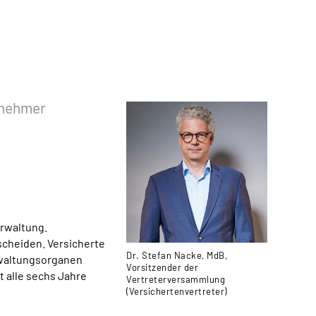
tnehmer
erwaltung.
scheiden. Versicherte
Dr. Stefan Nacke, MdB,
erwaltungsorganen
Vorsitzender der
t alle sechs Jahre
Vertreterversammlung
(Versichertenvertreter)