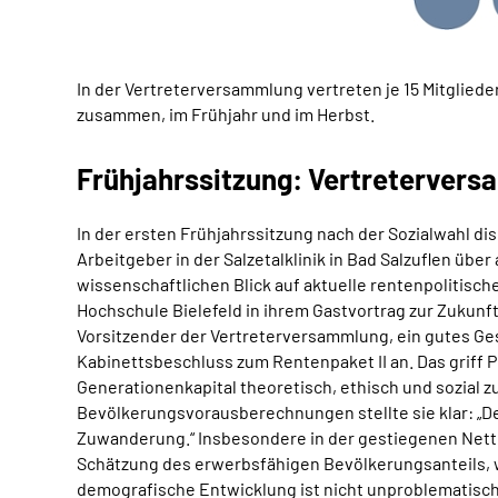
In der Vertreterversammlung vertreten je 15 Mitgliede
zusammen, im Frühjahr und im Herbst.
Frühjahrssitzung: Vertretervers
In der ersten Frühjahrssitzung nach der Sozialwahl di
Arbeitgeber in der Salzetalklinik in Bad Salzuflen üb
wissenschaftlichen Blick auf aktuelle rentenpolitisch
Hochschule Bielefeld in ihrem Gastvortrag zur Zukunf
Vorsitzender der Vertreterversammlung, ein gutes Ges
Kabinettsbeschluss zum Rentenpaket II an. Das griff Pr
Generationenkapital theoretisch, ethisch und sozial zu
Bevölkerungsvorausberechnungen stellte sie klar: „
Zuwanderung.“ Insbesondere in der gestiegenen Netto
Schätzung des erwerbsfähigen Bevölkerungsanteils, wel
demografische Entwicklung ist nicht unproblematisch, 