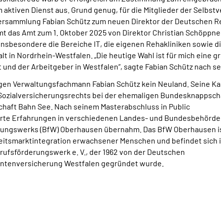
ktiven Dienst aus. Grund genug, für die Mitglieder der Selbstve
rversammlung
Fabian Schütz zum neuen Direktor der Deutschen R
t das Amt zum 1. Oktober 2025 von Direktor Christian Schöppner
nsbesondere die Bereiche IT, die eigenen Rehakliniken sowie die
t in Nordrhein-Westfalen. „Die heutige Wahl ist für mich eine gr
nd der Arbeitgeber in Westfalen“, sagte Fabian Schütz nach se
igen Verwaltungsfachmann Fabian Schütz kein Neuland. Seine Ka
Sozialversicherungsrechts bei der ehemaligen Bundesknappsch
aft Bahn See. Nach seinem Masterabschluss in Public
erte Erfahrungen in verschiedenen Landes- und Bundesbehörde
rungswerks (BfW) Oberhausen übernahm. Das BfW Oberhausen is
rbeitsmarktintegration erwachsener Menschen und befindet sich 
rufsförderungswerk e. V., der 1962 von der Deutschen
ntenversicherung Westfalen gegründet wurde.