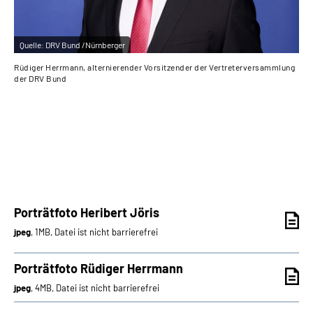
Quelle:
DRV Bund /Nürnberger
Qu
Rüdiger Herrmann, alternierender Vorsitzender der Vertreterversammlung
Her
der DRV Bund
DR
Porträtfoto Heribert Jöris
jpeg
, 1MB, Datei ist nicht barrierefrei
Porträtfoto Rüdiger Herrmann
jpeg
, 4MB, Datei ist nicht barrierefrei