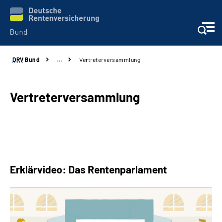
DRV
Bund
…
Vertreterversammlung
Beratung & Kontakt
Reha-Zentren
Vertreterversammlung
Presse
Karriere
Erklärvideo: Das Rentenparlament
Über uns
Online-Services