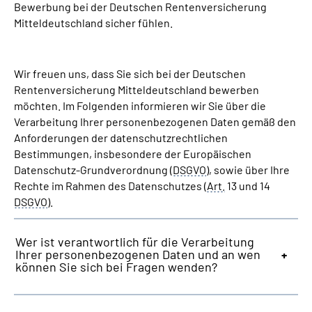
Bewerbung bei der Deutschen Rentenversicherung
Online-Services
Mitteldeutschland sicher fühlen.
Inhalte in Gebärdensprache (DGS)
Wir freuen uns, dass Sie sich bei der Deutschen
Leichte Sprache
Rentenversicherung Mitteldeutschland bewerben
möchten. Im Folgenden informieren wir Sie über die
Verarbeitung Ihrer personenbezogenen Daten gemäß den
Suche
Anforderungen der datenschutzrechtlichen
Bestimmungen, insbesondere der Europäischen
Datenschutz-Grundverordnung (
DSGVO
), sowie über Ihre
Mein Kundenportal
Rechte im Rahmen des Datenschutzes (
Art.
13 und 14
DSGVO
).
Wer ist verantwortlich für die Verarbeitung
Ihrer personen­bezogenen Daten und an wen
können Sie sich bei Fragen wenden?