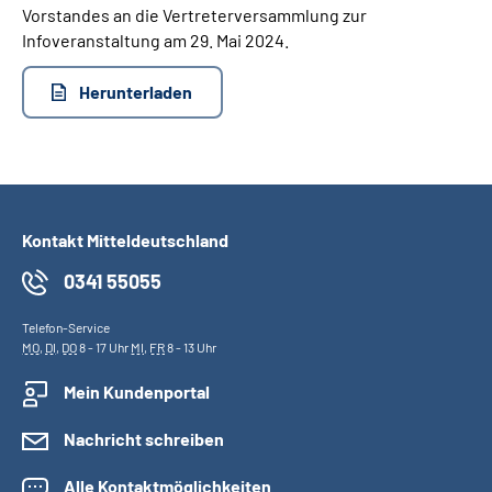
Vorstandes an die Vertreterversammlung zur
Online-Services
Infoveranstaltung am 29. Mai 2024.
Inhalte in Gebärdensprache (DGS)
Herunterladen
Leichte Sprache
Suche
Kontakt Mitteldeutschland
0341 55055
Mein Kundenportal
Telefon-Service
MO
,
DI
,
DO
8 - 17 Uhr
MI
,
FR
8 - 13 Uhr
Mein Kundenportal
Nachricht schreiben
Alle Kontaktmöglichkeiten