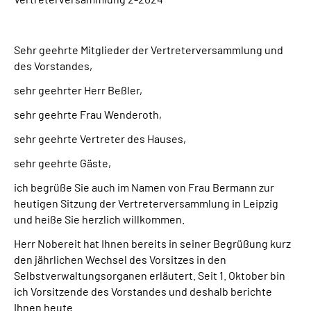
Online-Services
Inhalte in Gebärdensprache (DGS)
Sehr geehrte Mitglieder der Vertreterversammlung und
des Vorstandes,
Leichte Sprache
sehr geehrter Herr Beßler,
sehr geehrte Frau Wenderoth,
Suche
sehr geehrte Vertreter des Hauses,
sehr geehrte Gäste,
Mein Kundenportal
ich begrüße Sie auch im Namen von Frau Bermann zur
heutigen Sitzung der Vertreterversammlung in Leipzig
und heiße Sie herzlich willkommen.
Herr Nobereit hat Ihnen bereits in seiner Begrüßung kurz
den jährlichen Wechsel des Vorsitzes in den
Selbstverwaltungsorganen erläutert. Seit 1. Oktober bin
ich Vorsitzende des Vorstandes und deshalb berichte
Ihnen heute.