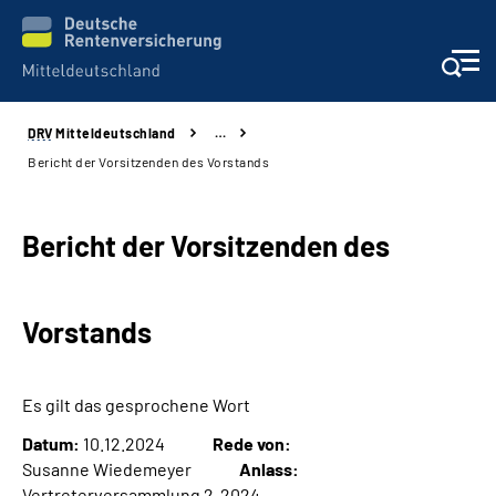
DRV
Mitteldeutschland
…
Aktuelles
Bericht der Vorsitzenden des Vorstands
Beratung und Kontakt
Bericht der Vorsitzenden des
Formulare
Vorstands
Karriere
Presse
Es gilt das gesprochene Wort
Datum:
10.12.2024
Rede von:
Über uns
Susanne Wiedemeyer
Anlass:
Vertreterversammlung 2-2024