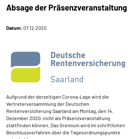
Online-Services
Absage der Präsenzveranstaltung
Inhalte in Gebärdensprache (DGS)
Datum:
07.12.2020
Leichte Sprache
Suche
Mein Kundenportal
Aufgrund der derzeitigen Corona-Lage wird die
Vertreterversammlung der Deutschen
Rentenversicherung Saarland am Montag, den 14.
Dezember 2020,
nicht als Präsenzveranstaltung
stattfinden können.
Das Gremium wird
im schriftlichen
Beschlussverfahren über die Tagesordnungspunkte