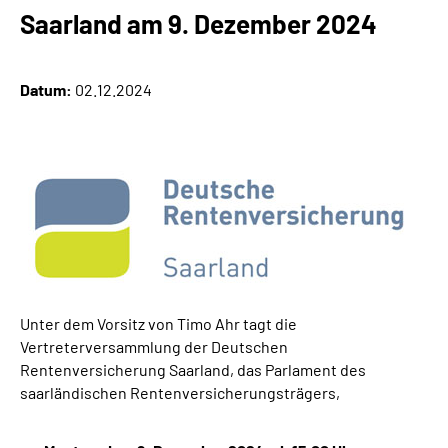
Online-Services
Saarland am 9. Dezember 2024
Inhalte in Gebärdensprache (DGS)
Datum:
02.12.2024
Leichte Sprache
Suche
Mein Kundenportal
Unter dem Vorsitz von Timo Ahr tagt die
Vertreterversammlung der Deutschen
Rentenversicherung Saarland, das Parlament des
saarländischen Rentenversicherungsträgers,