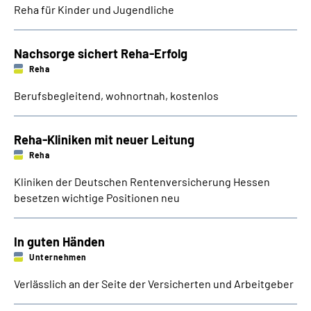
Reha für Kinder und Jugendliche
Inhalte in Gebärdensprache (DGS)
Leichte Sprache
Nachsorge sichert Reha-Erfolg
Reha
Suche
Berufsbegleitend, wohnortnah, kostenlos
Reha-Kliniken mit neuer Leitung
Mein Kundenportal
Reha
Kliniken der Deutschen Rentenversicherung Hessen
besetzen wichtige Positionen neu
In guten Händen
Unternehmen
Verlässlich an der Seite der Versicherten und Arbeitgeber