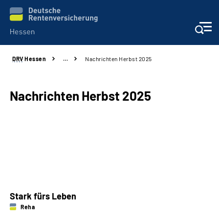
DRV
Hessen
…
Nachrichten Herbst 2025
Online-Services
Beratung und Kontakt
Nachrichten Herbst 2025
Reha-Kliniken
Karriere
Magazine
Stark fürs Leben
Über uns
Reha