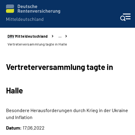
DRV
Mitteldeutschland
…
Aktuelles
Vertreterversammlung tagte in Halle
Beratung und Kontakt
Vertreterversammlung tagte in
Formulare
Halle
Karriere
Presse
Besondere Herausforderungen durch Krieg in der Ukraine
und Inflation
Über uns
Datum:
17.06.2022