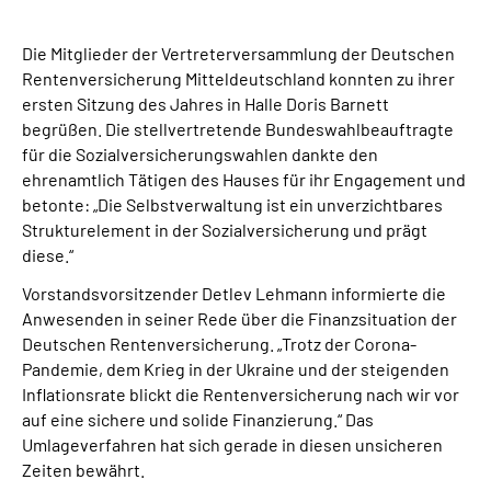
Online-Services
Die Mitglieder der Vertreterversammlung der Deutschen
Inhalte in Gebärdensprache (DGS)
Rentenversicherung Mitteldeutschland konnten zu ihrer
ersten Sitzung des Jahres in Halle Doris Barnett
begrüßen. Die stellvertretende Bundeswahlbeauftragte
Leichte Sprache
für die Sozialversicherungswahlen dankte den
ehrenamtlich Tätigen des Hauses für ihr Engagement und
Suche
betonte: „Die Selbstverwaltung ist ein unverzichtbares
Strukturelement in der Sozialversicherung und prägt
diese.“
Mein Kundenportal
Vorstandsvorsitzender Detlev Lehmann informierte die
Anwesenden in seiner Rede über die Finanzsituation der
Deutschen Rentenversicherung. „Trotz der Corona-
Pandemie, dem Krieg in der Ukraine und der steigenden
Inflationsrate blickt die Rentenversicherung nach wir vor
auf eine sichere und solide Finanzierung.“ Das
Umlageverfahren hat sich gerade in diesen unsicheren
Zeiten bewährt.