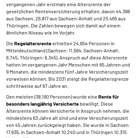
vergangenen Jahr erstmals eine Altersrente der
Online-Services
gesetzlichen Rentenversicherung erhalten, davon 44.386
aus Sachsen, 26.817 aus Sachsen-Anhalt und 25.465 aus
Inhalte in Gebärdensprache (DGS)
Thüringen. Die Zahlen bewegen sich damit auf einem
ähnlichen Niveau wie im Vorjahr.
Leichte Sprache
Die
Regelaltersrente
erhielten 24.654 Personen in
Mitteldeutschland (Sachsen: 11.564, Sachsen-Anhalt:
Suche
6.745, Thüringen: 6.345). Anspruch auf diese Altersrente
hatten im vergangenen Jahr Menschen mit 65 Jahren und
9 Monaten, die mindestens fünf Jahre Versicherungszeit
vorweisen können. Bis 2031 steigt die Regelaltersgrenze
Mein Kundenportal
schrittweise auf 67 Jahre an.
Den meisten (38.190 Personen) wurde eine
Rente für
besonders langjährig Versicherte
bewilligt. Diese
Altersrente können Versicherte in Anspruch nehmen, die
mindestens 63 Jahre alt sind und eine Versicherungszeit
von 45 Jahren zurückgelegt haben. Sie wurde in Sachsen
17.635, in Sachsen-Anhalt 10.240 und in Thüringen 10.315