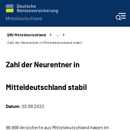
DRV
Mitteldeutschland
…
Aktuelles
Zahl der Neurentner in Mitteldeutschland stabil
Beratung und Kontakt
Zahl der Neurentner in
Formulare
Mitteldeutschland stabil
Karriere
Presse
Datum:
02.09.2022
Über uns
96.668 Versicherte aus Mitteldeutschland haben im