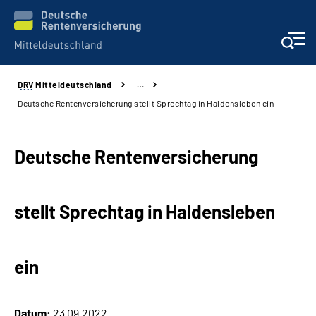
DRV
Mitteldeutschland
…
Aktuelles
Deutsche Rentenversicherung stellt Sprechtag in Haldensleben ein
Beratung und Kontakt
Deutsche Rentenversicherung
Formulare
stellt Sprechtag in Haldensleben
Karriere
Presse
ein
Über uns
Datum:
23.09.2022