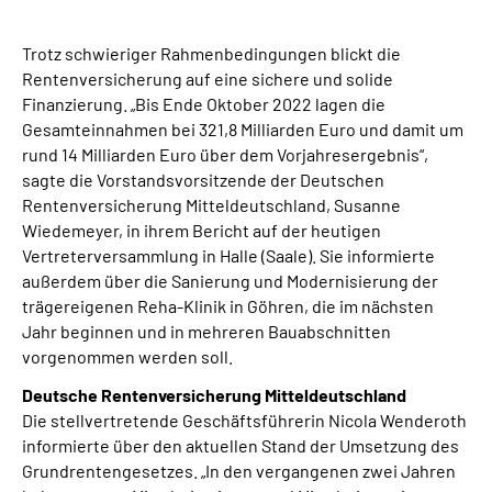
Online-Services
Trotz schwieriger Rahmenbedingungen blickt die
Inhalte in Gebärdensprache (DGS)
Rentenversicherung auf eine sichere und solide
Finanzierung. „Bis Ende Oktober 2022 lagen die
Gesamteinnahmen bei 321,8 Milliarden Euro und damit um
Leichte Sprache
rund 14 Milliarden Euro über dem Vorjahresergebnis“,
sagte die Vorstandsvorsitzende der Deutschen
Suche
Rentenversicherung Mitteldeutschland, Susanne
Wiedemeyer, in ihrem Bericht auf der heutigen
Vertreterversammlung in Halle (Saale). Sie informierte
außerdem über die Sanierung und Modernisierung der
Mein Kundenportal
trägereigenen Reha-Klinik in Göhren, die im nächsten
Jahr beginnen und in mehreren Bauabschnitten
vorgenommen werden soll.
Deutsche Rentenversicherung Mitteldeutschland
Die stellvertretende Geschäftsführerin Nicola Wenderoth
informierte über den aktuellen Stand der Umsetzung des
Grundrentengesetzes. „In den vergangenen zwei Jahren