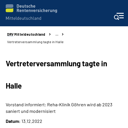
DRV
Mitteldeutschland
…
Aktuelles
Vertreterversammlung tagte in Halle
Beratung und Kontakt
Vertreterversammlung tagte in
Formulare
Halle
Karriere
Presse
Vorstand informiert: Reha-Klinik Göhren wird ab 2023
saniert und modernisiert
Über uns
Datum:
13.12.2022