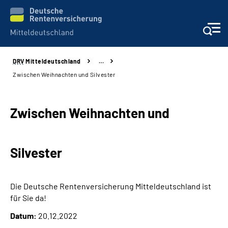
DRV
Mitteldeutschland
…
Aktuelles
Zwischen Weihnachten und Silvester
Beratung und Kontakt
Zwischen Weihnachten und
Formulare
Silvester
Karriere
Presse
Die Deutsche Rentenversicherung Mitteldeutschland ist
für Sie da!
Über uns
Datum:
20.12.2022