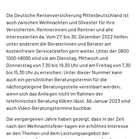
Online-Services
Die Deutsche Rentenversicherung Mitteldeutschland ist
Inhalte in Gebärdensprache (DGS)
auch zwischen Weihnachten und Silvester für ihre
Versicherten, Rentnerinnen und Rentner und alle
Interessierten da. Vom 27. bis 30. Dezember 2022 helfen
Leichte Sprache
unter anderem die Beraterinnen und Berater am
kostenfreien Servicetelefon gern weiter. Unter der 0800
Suche
1000 48090 sind sie am Dienstag, Mittwoch und
Donnerstag von 7.30 bis 19.30 Uhr und am Freitag von 7.30
bis 15.30 Uhr zu erreichen. Unter dieser Nummer kann
auch ein persönlicher Beratungstermin für die
Mein Kundenportal
nächstgelegene Beratungsstelle vereinbart werden,
wenn sich das Anliegen nicht im Rahmen der
telefonischen Beratung klären lässt. Ab Januar 2023 sind
auch Video-Beratungstermine buchbar.
Die vergangenen Jahre haben gezeigt, dass in der Zeit
nach den Weihnachtsfeier-tagen ein erhöhtes Interesse
an den Themen und dem Leistungsangebot der