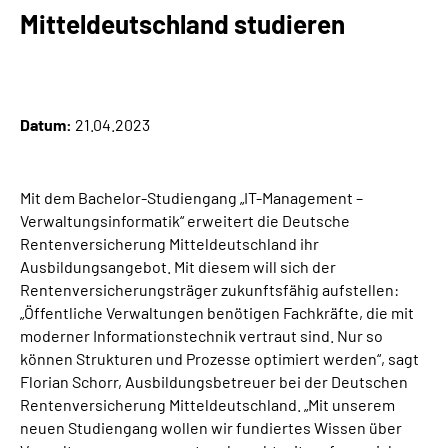
Online-Services
Mitteldeutschland studieren
Inhalte in Gebärdensprache (DGS)
Leichte Sprache
Datum:
21.04.2023
Suche
Mit dem Bachelor-Studiengang „IT-Management –
Verwaltungsinformatik“ erweitert die Deutsche
Rentenversicherung Mitteldeutschland ihr
Mein Kundenportal
Ausbildungsangebot. Mit diesem will sich der
Rentenversicherungsträger zukunftsfähig aufstellen:
„Öffentliche Verwaltungen benötigen Fachkräfte, die mit
moderner Informationstechnik vertraut sind. Nur so
können Strukturen und Prozesse optimiert werden“, sagt
Florian Schorr, Ausbildungsbetreuer bei der Deutschen
Rentenversicherung Mitteldeutschland. „Mit unserem
neuen Studiengang wollen wir fundiertes Wissen über