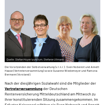
Online-Services
Inhalte in Gebärdensprache (DGS)
Leichte Sprache
Suche
Quelle:
Stefan Hoyer/punctum, Stefanie Ullmann
Mein Kundenportal
Die Vorsitzenden der Selbstverwaltung (v.l.n.r.): Sven Nobereit und Annett
Haase (Vertreterversammlung) sowie Susanne Wiedemeyer und Ramona
Bermann (Vorstand).
Nach der diesjährigen Sozialwahl sind die Mitglieder der
Vertreterversammlung
der Deutschen
Rentenversicherung Mitteldeutschland am Mittwoch zu
ihrer konstituierenden Sitzung zusammengekommen. Im
Erfurter Kaisersaal wählten sie Sven Nobereit und Annett