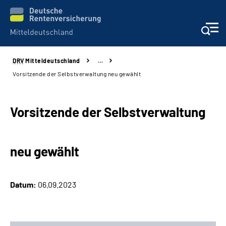
DRV
Mitteldeutschland
…
Aktuelles
Vorsitzende der Selbstverwaltung neu gewählt
Beratung und Kontakt
Vorsitzende der Selbstverwaltung
Formulare
neu gewählt
Karriere
Presse
Datum:
06.09.2023
Über uns