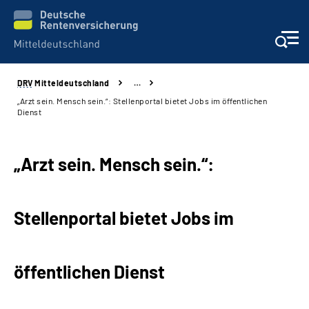
DRV
Mitteldeutschland
…
Aktuelles
„Arzt sein. Mensch sein.“: Stellenportal bietet Jobs im öffentlichen
Dienst
Beratung und Kontakt
„Arzt sein. Mensch sein.“:
Formulare
Karriere
Stellenportal bietet Jobs im
Presse
öffentlichen Dienst
Über uns