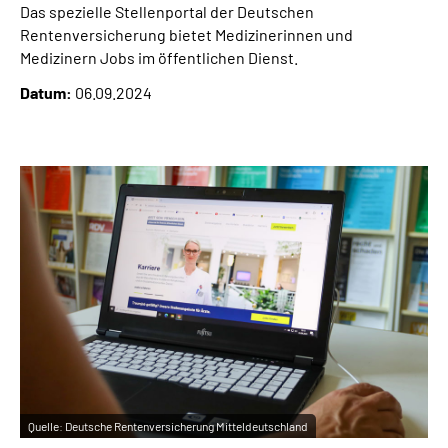
Das spezielle Stellenportal der Deutschen
Online-Services
Rentenversicherung bietet Medizinerinnen und
Medizinern Jobs im öffentlichen Dienst.
Inhalte in Gebärdensprache (DGS)
Datum:
06.09.2024
Leichte Sprache
Suche
Mein Kundenportal
Quelle:
Deutsche Rentenversicherung Mitteldeutschland