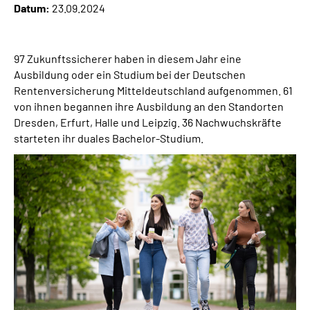
Datum:
23.09.2024
Online-Services
Inhalte in Gebärdensprache (DGS)
97 Zukunftssicherer haben in diesem Jahr eine
Ausbildung oder ein Studium bei der Deutschen
Leichte Sprache
Rentenversicherung Mitteldeutschland aufgenommen. 61
von ihnen begannen ihre Ausbildung an den Standorten
Dresden, Erfurt, Halle und Leipzig. 36 Nachwuchskräfte
Suche
starteten ihr duales Bachelor-Studium.
Mein Kundenportal