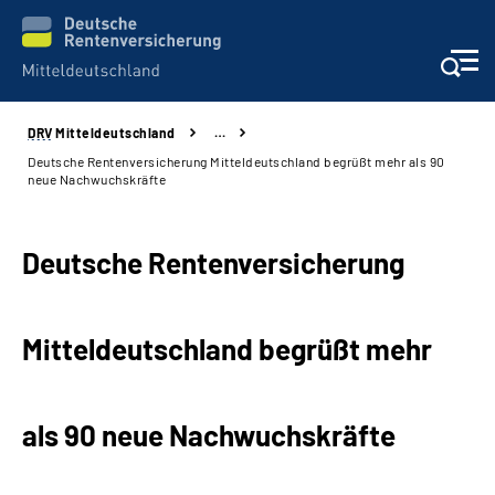
DRV
Mitteldeutschland
…
Aktuelles
Deutsche Rentenversicherung Mitteldeutschland begrüßt mehr als 90
neue Nachwuchskräfte
Beratung und Kontakt
Deutsche Rentenversicherung
Formulare
Karriere
Mitteldeutschland begrüßt mehr
Presse
als 90 neue Nachwuchskräfte
Über uns