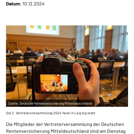
Datum:
10.12.2024
Online-Services
Inhalte in Gebärdensprache (DGS)
Leichte Sprache
Suche
Mein Kundenportal
Quelle:
Deutsche Rentenversicherung Mitteldeutschland
Die 2. Vertreterversammlung 2024 fand in Leipzig statt.
Die Mitglieder der Vertreterversammlung der Deutschen
Rentenversicherung Mitteldeutschland sind am Dienstag