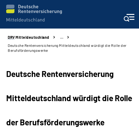
DRV
Mitteldeutschland
…
Aktuelles
Deutsche Rentenversicherung Mitteldeutschland würdigt die Rolle der
Berufsförderungswerke
Beratung und Kontakt
Deutsche Rentenversicherung
Formulare
Karriere
Mitteldeutschland würdigt die Rolle
Presse
der Berufsförderungswerke
Über uns