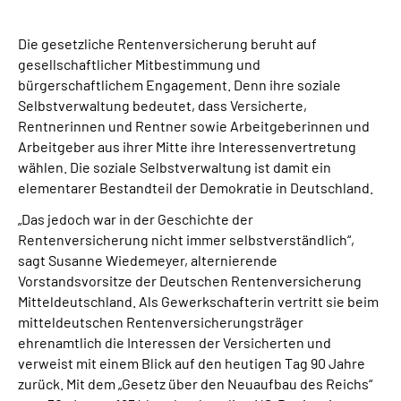
Online-Services
Die gesetzliche Rentenversicherung beruht auf
Inhalte in Gebärdensprache (DGS)
gesellschaftlicher Mitbestimmung und
bürgerschaftlichem Engagement. Denn ihre soziale
Selbstverwaltung bedeutet, dass Versicherte,
Leichte Sprache
Rentnerinnen und Rentner sowie Arbeitgeberinnen und
Arbeitgeber aus ihrer Mitte ihre Interessenvertretung
Suche
wählen. Die soziale Selbstverwaltung ist damit ein
elementarer Bestandteil der Demokratie in Deutschland.
„Das jedoch war in der Geschichte der
Mein Kundenportal
Rentenversicherung nicht immer selbstverständlich“,
sagt Susanne Wiedemeyer, alternierende
Vorstandsvorsitze der Deutschen Rentenversicherung
Mitteldeutschland. Als Gewerkschafterin vertritt sie beim
mitteldeutschen Rentenversicherungsträger
ehrenamtlich die Interessen der Versicherten und
verweist mit einem Blick auf den heutigen Tag 90 Jahre
zurück. Mit dem „Gesetz über den Neuaufbau des Reichs“