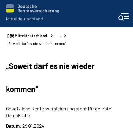
DRV
Mitteldeutschland
…
Aktuelles
„Soweit darf es nie wieder kommen“
Beratung und Kontakt
„Soweit darf es nie wieder
Formulare
kommen“
Karriere
Presse
Gesetzliche Rentenversicherung steht für gelebte
Demokratie
Über uns
Datum:
29.01.2024