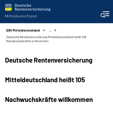
DRV
Mitteldeutschland
…
Aktuelles
Deutsche Rentenversicherung Mitteldeutschland heißt 105
Nachwuchskräfte willkommen
Beratung und Kontakt
Deutsche Rentenversicherung
Formulare
Karriere
Mitteldeutschland heißt 105
Presse
Nachwuchskräfte willkommen
Über uns