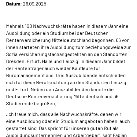
Datum:
26.09.2025
Online-Services
Inhalte in Gebärdensprache (DGS)
Mehr als 100 Nachwuchskräfte haben in diesem Jahr eine
Ausbildung oder ein Studium bei der Deutschen
Leichte Sprache
Rentenversicherung Mitteldeutschland begonnen. 66 von
ihnen starteten ihre Ausbildung zum beziehungsweise zur
Sozialversicherungsfachangestellten an den Standorten
Suche
Dresden, Erfurt, Halle und Leipzig. In diesem Jahr bildet
der Rententräger auch wieder Kaufleute für
Büromanagement aus. Drei Auszubildende entschieden
Mein Kundenportal
sich für diese Berufsrichtung an den Standorten Leipzig
und Erfurt. Neben den Auszubildenden konnte die
Deutsche Rentenversicherung Mitteldeutschland 36
Studierende begrüßen.
„Ich freue mich, dass alle Nachwuchskräfte, denen wir
eine Ausbildung oder ein Studium angeboten haben, auch
gestartet sind. Das spricht für unseren guten Ruf als
Ausbildungsunternehmen und Arbeitgeber“, sagt Fabian