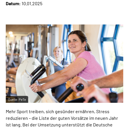
Datum:
10.01.2025
Online-Services
Inhalte in Gebärdensprache (DGS)
Leichte Sprache
Suche
Mein Kundenportal
Quelle:
PeTe
Mehr Sport treiben, sich gesünder ernähren, Stress
reduzieren – die Liste der guten Vorsätze im neuen Jahr
ist lang. Bei der Umsetzung unterstützt die Deutsche