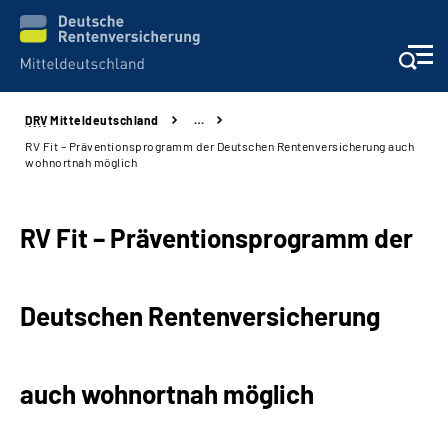
DRV
Mitteldeutschland
…
Aktuelles
RV Fit – Präventionsprogramm der Deutschen Rentenversicherung auch
wohnortnah möglich
Beratung und Kontakt
RV Fit – Präventionsprogramm der
Formulare
Karriere
Deutschen Rentenversicherung
Presse
auch wohnortnah möglich
Über uns