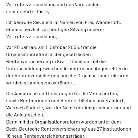
Vertreterversammlung und des Vorstandes,
Online-Services
sehr geehrte Gäste,
Inhalte in Gebärdensprache (DGS)
ich begrüße Sie, auch im Namen von Frau Wenderoth,
ebenso herzlich zur heutigen Sitzung unserer
Vertreterversammlung.
Leichte Sprache
Vor 20 Jahren, am 1. Oktober 2005, trat die
Organisationreform in der gesetzlichen
Suche
Rentenversicherung in Kraft. Damit entfiel die
Unterscheidung zwischen Arbeitern und Angestellten in
der Rentenversicherung und die Organisationstrukturen
Mein Kundenportal
wurden grundlegend verändert.
Die Ansprüche und Leistungen für die Versicherten,
sowie Rentnerinnen und Rentner blieben unverändert.
Was sich änderte, war der Name der Ansprechpartner und
die Anlaufstellen.
Denn mit der Organisationsreform wurden unter dem
Dach „Deutsche Rentenversicherung“ aus 27 Institutionen
16 neue Rentenversicherungsträger.