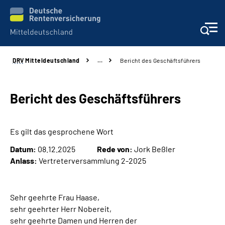
DRV
Mitteldeutschland
…
Bericht des Geschäftsführers
Aktuelles
Beratung und Kontakt
Bericht des Geschäftsführers
Formulare
Es gilt das gesprochene Wort
Datum:
08.12.2025
Rede von:
Jork Beßler
Karriere
Anlass:
Vertreterversammlung 2-2025
Presse
Sehr geehrte Frau Haase,
Über uns
sehr geehrter Herr Nobereit,
sehr geehrte Damen und Herren der