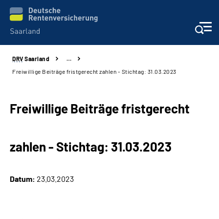
DRV
Saarland
…
Aktuelles
Freiwillige Beiträge fristgerecht zahlen - Stichtag: 31.03.2023
Services
Freiwillige Beiträge fristgerecht
Kontakt und Beratung
zahlen - Stichtag: 31.03.2023
Presse und Fachinformationen
Karriere
Datum:
23.03.2023
Über uns