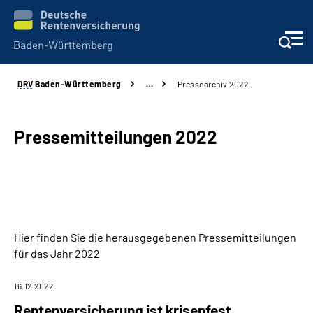
DRV
Baden-Württemberg
…
Pressearchiv 2022
Beratung und Kontakt
Kunden
Pressemitteilungen 2022
Online-Services
Karriere
Hier finden Sie die herausgegebenen Pressemitteilungen
Presse
für das Jahr 2022
Über uns
16.12.2022
Rentenversicherung ist krisenfest