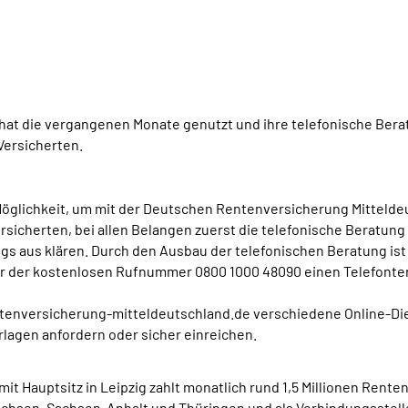
hat die vergangenen Monate genutzt und ihre telefonische Bera
Versicherten.
 Möglichkeit, um mit der Deutschen Rentenversicherung Mitteldeu
icherten, bei allen Belangen zuerst die telefonische Beratung 
 aus klären. Durch den Ausbau der telefonischen Beratung ist 
nter der kostenlosen Rufnummer 0800 1000 48090 einen Telefont
enversicherung-mitteldeutschland.de verschiedene Online-Dien
lagen anfordern oder sicher einreichen.
 Hauptsitz in Leipzig zahlt monatlich rund 1,5 Millionen Renten
 Sachsen, Sachsen-Anhalt und Thüringen und als Verbindungsstel