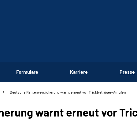
Formulare
Karriere
Presse
Deutsche Rentenversicherung warnt erneut vor Trickbetrüger-Anrufen
erung warnt erneut vor Tri