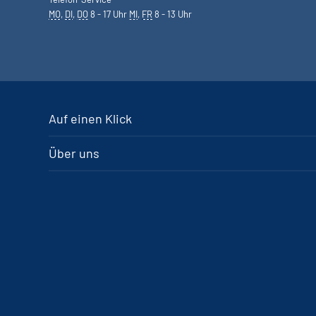
MO
,
DI
,
DO
8 - 17 Uhr
MI
,
FR
8 - 13 Uhr
Auf einen Klick
Über uns