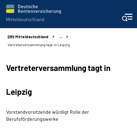
DRV
Mitteldeutschland
…
Aktuelles
Vertreterversammlung tagt in Leipzig
Beratung und Kontakt
Vertreterversammlung tagt in
Formulare
Leipzig
Karriere
Presse
Vorstandvorsitzende würdigt Rolle der
Berufsförderungswerke
Über uns