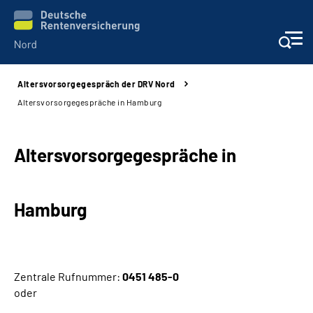
Altersvorsorgegespräch der DRV Nord
Aktuelles
Altersvorsorgegespräche in Hamburg
Services
Altersvorsorgegespräche in
Beratung und Kontakt
Hamburg
Presse
Karriere
Zentrale Rufnummer:
0451 485-0
Über uns
oder