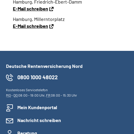
Hamburg, Friedrich-Ebert-Damm
Online-Services
E-Mail schreiben
Hamburg, Millerntorplatz
Inhalte in Gebärdensprache (DGS)
E-Mail schreiben
Leichte Sprache
Suche
Deutsche Rentenversicherung Nord
0800 1000 48022
Mein Kundenportal
Kostenloses Servicetelefon
MO
-
DO
08:00 - 19:00 Uhr,
FR
08:00 - 15:30 Uhr
Mein Kundenportal
Nachricht schreiben
Beratung