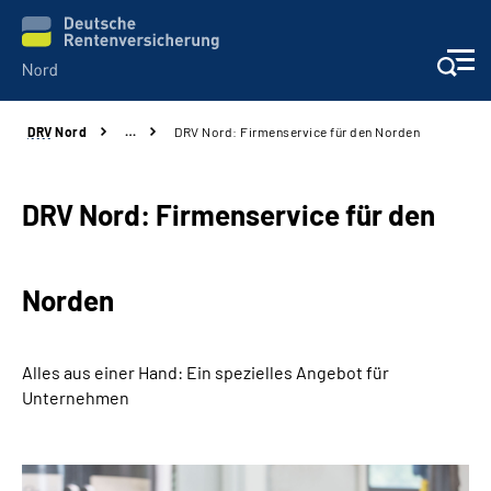
DRV
Nord
…
DRV Nord: Firmenservice für den Norden
Aktuelles
Services
DRV Nord: Firmenservice für den
Beratung und Kontakt
Norden
Presse
Alles aus einer Hand: Ein spezielles Angebot für
Karriere
Unternehmen
Über uns