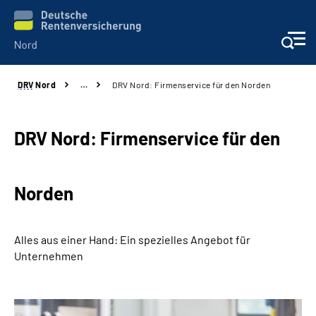
DRV
Nord
…
DRV Nord: Firmenservice für den Norden
Aktuelles
Services
DRV Nord: Firmenservice für den
Beratung und Kontakt
Norden
Presse
Alles aus einer Hand: Ein spezielles Angebot für
Karriere
Unternehmen
Über uns