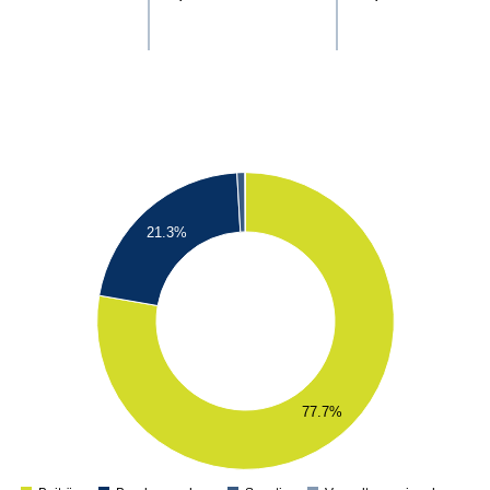
21.3%
77.7%