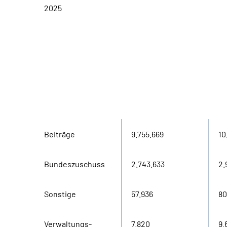
2025
in
Einnahmen
2020
20
Tausend Euro
Beiträge
9.755.669
10
Bundeszuschuss
2.743.633
2.
Sonstige
57.936
80
Verwaltungs-
7.820
9.