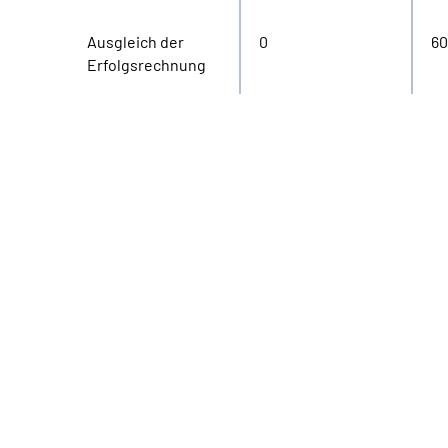
Ausgleich der
0
60
Erfolgsrechnung
16000000
14000000
12000000
10000000
8000000
6000000
4000000
2000000