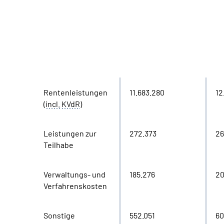
in Tausend
Ausgaben
2020
20
Euro
Rentenleistungen
11.683.280
12
(
incl.
KVdR
)
Leistungen zur
272.373
26
Teilhabe
Verwaltungs- und
185.276
20
Verfahrenskosten
Sonstige
552.051
60