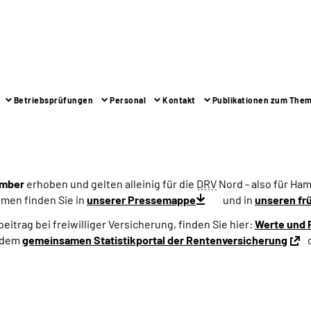
Betriebsprüfungen
Personal
Kontakt
Publikationen zum The
ember
erhoben und gelten alleinig für die
DRV
Nord - also für H
men finden Sie in
unserer Pressemappe
und in
unseren fr
eitrag bei freiwilliger Versicherung, finden Sie hier:
Werte und 
f dem
gemeinsamen Statistikportal der Rentenversicherung
o