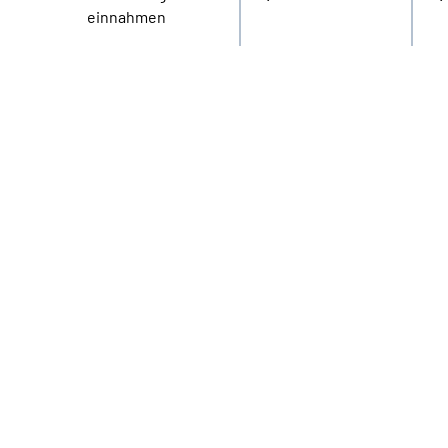
einnahmen
14000000
12000000
10000000
8000000
6000000
4000000
2000000
0