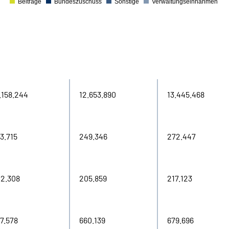
Beiträge
Bundeszuschuss
Sonstige
Verwaltungs­einnahmen
0
21
2022
2023
.158.244
12.653.890
13.445.468
3.715
249.346
272.447
2.308
205.859
217.123
7.578
660.139
679.696