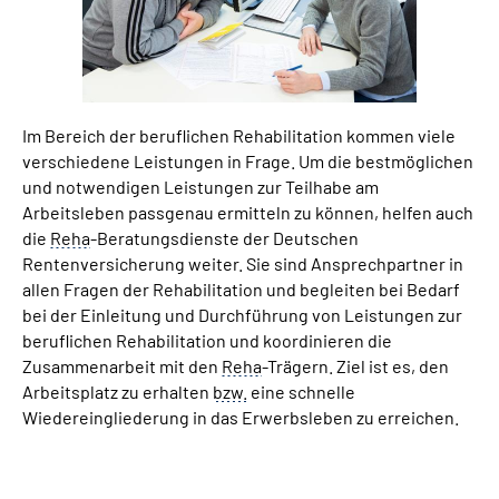
Online-Services
Inhalte in Gebärdensprache (DGS)
Im Bereich der beruflichen Rehabilitation kommen viele
Leichte Sprache
verschiedene Leistungen in Frage. Um die bestmöglichen
und notwendigen Leistungen zur Teilhabe am
Suche
Arbeitsleben passgenau ermitteln zu können, helfen auch
die
Reha
-Beratungsdienste der Deutschen
Rentenversicherung weiter. Sie sind Ansprechpartner in
allen Fragen der Rehabilitation und begleiten bei Bedarf
Mein Kundenportal
bei der Einleitung und Durchführung von Leistungen zur
beruflichen Rehabilitation und koordinieren die
Zusammenarbeit mit den
Reha
-Trägern. Ziel ist es, den
Arbeitsplatz zu erhalten
bzw.
eine schnelle
Wiedereingliederung in das Erwerbsleben zu erreichen.