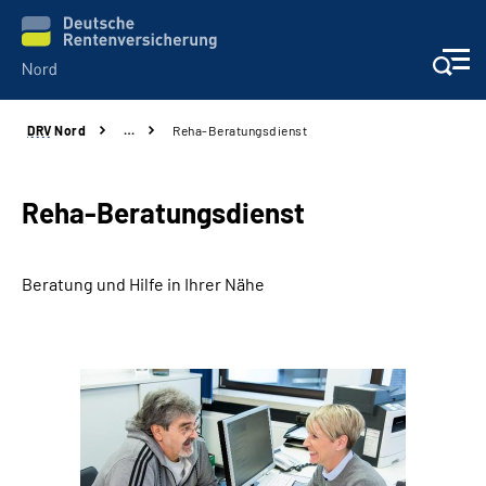
DRV
Nord
…
Reha-Beratungsdienst
Aktuelles
Services
Reha-Beratungsdienst
Beratung und Kontakt
Beratung und Hilfe in Ihrer Nähe
Presse
Karriere
Über uns