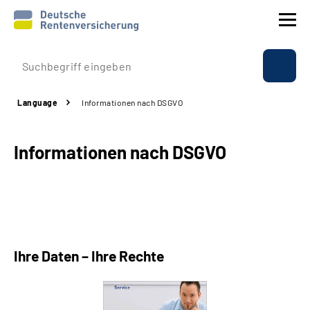
Suche
Language
Informationen nach DSGVO
Language
Informationen nach DSGVO
Inhalte in Gebärdensprache (DGS)
Leichte Sprache
Mein Kundenportal
Ihre Daten – Ihre Rechte