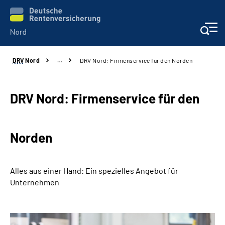
DRV
Nord
…
DRV Nord: Firmenservice für den Norden
Aktuelles
Services
DRV Nord: Firmenservice für den
Beratung und Kontakt
Norden
Presse
Alles aus einer Hand: Ein spezielles Angebot für
Karriere
Unternehmen
Über uns