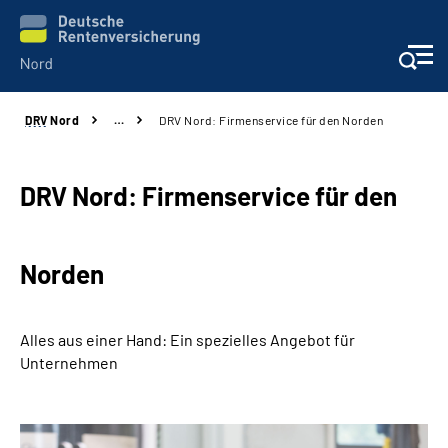
DRV
Nord
…
DRV Nord: Firmenservice für den Norden
Aktuelles
Services
DRV Nord: Firmenservice für den
Beratung und Kontakt
Norden
Presse
Alles aus einer Hand: Ein spezielles Angebot für
Karriere
Unternehmen
Über uns