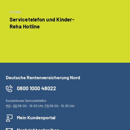
Artikel
Servicetelefon und Kinder-
Reha Hotline
Deutsche Rentenversicherung Nord
0800 1000 48022
Kostenloses Servicetelefon
MO
-
DO
08:00 - 19:00 Uhr,
FR
08:00 - 15:30 Uhr
Mein Kundenportal
Nachricht schreiben