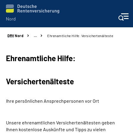
DRV
Nord
…
Ehrenamtliche Hilfe: Versichertenälteste
Aktuelles
Services
Ehrenamtliche Hilfe:
Beratung und Kontakt
Versichertenälteste
Presse
Ihre persönlichen Ansprechpersonen vor Ort
Karriere
Über uns
Unsere ehrenamtlichen Versichertenältesten geben
Ihnen kostenlose Auskünfte und Tipps zu vielen