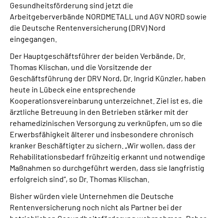
Gesundheitsförderung sind jetzt die
Online-Services
Arbeitgeberverbände NORDMETALL und AGV NORD sowie
die Deutsche Rentenversicherung (DRV) Nord
Inhalte in Gebärdensprache (DGS)
eingegangen.
Der Hauptgeschäftsführer der beiden Verbände, Dr.
Leichte Sprache
Thomas Klischan, und die Vorsitzende der
Geschäftsführung der DRV Nord, Dr. Ingrid Künzler, haben
Suche
heute in Lübeck eine entsprechende
Kooperationsvereinbarung unterzeichnet. Ziel ist es, die
ärztliche Betreuung in den Betrieben stärker mit der
rehamedizinischen Versorgung zu verknüpfen, um so die
Mein Kundenportal
Erwerbsfähigkeit älterer und insbesondere chronisch
kranker Beschäftigter zu sichern. „Wir wollen, dass der
Rehabilitationsbedarf frühzeitig erkannt und notwendige
Maßnahmen so durchgeführt werden, dass sie langfristig
erfolgreich sind“, so Dr. Thomas Klischan.
Bisher würden viele Unternehmen die Deutsche
Rentenversicherung noch nicht als Partner bei der