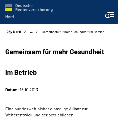
DRV
Nord
…
Gemeinsam für mehr Gesundheit im Betrieb
Aktuelles
Services
Gemeinsam für mehr Gesundheit
Beratung und Kontakt
im Betrieb
Presse
Datum:
16.10.2013
Karriere
Über uns
Eine bundesweit bisher einmalige Allianz zur
Weiterentwicklung der betrieblichen