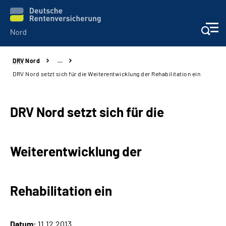
DRV
Nord
…
Aktuelles
DRV Nord setzt sich für die Weiterentwicklung der Rehabilitation ein
Services
DRV Nord setzt sich für die
Beratung und Kontakt
Weiterentwicklung der
Presse
Karriere
Rehabilitation ein
Über uns
Datum:
11.12.2013