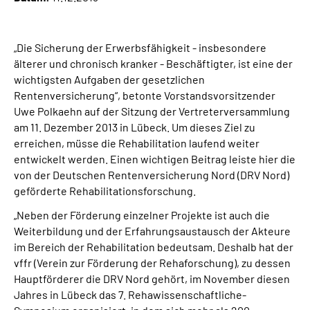
Online-Services
„Die Sicherung der Erwerbsfähigkeit - insbesondere
Inhalte in Gebärdensprache (DGS)
älterer und chronisch kranker - Beschäftigter, ist eine der
wichtigsten Aufgaben der gesetzlichen
Leichte Sprache
Rentenversicherung“, betonte Vorstandsvorsitzender
Uwe Polkaehn auf der Sitzung der Vertreterversammlung
Suche
am 11. Dezember 2013 in Lübeck. Um dieses Ziel zu
erreichen, müsse die Rehabilitation laufend weiter
entwickelt werden. Einen wichtigen Beitrag leiste hier die
von der Deutschen Rentenversicherung Nord (DRV Nord)
Mein Kundenportal
geförderte Rehabilitationsforschung.
„Neben der Förderung einzelner Projekte ist auch die
Weiterbildung und der Erfahrungsaustausch der Akteure
im Bereich der Rehabilitation bedeutsam. Deshalb hat der
vffr (Verein zur Förderung der Rehaforschung), zu dessen
Hauptförderer die DRV Nord gehört, im November diesen
Jahres in Lübeck das 7. Rehawissenschaftliche-