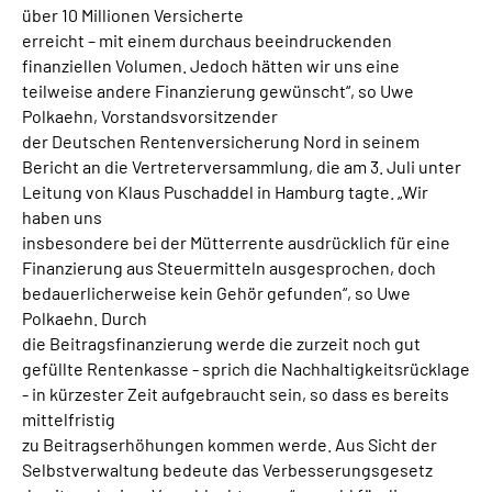
über 10 Millionen Versicherte
Online-Services
erreicht – mit einem durchaus beeindruckenden
finanziellen Volumen. Jedoch hätten wir uns eine
Inhalte in Gebärdensprache (DGS)
teilweise andere Finanzierung gewünscht“, so Uwe
Polkaehn, Vorstandsvorsitzender
Leichte Sprache
der Deutschen Rentenversicherung Nord in seinem
Bericht an die Vertreterversammlung, die am 3. Juli unter
Leitung von Klaus Puschaddel in Hamburg tagte. „Wir
Suche
haben uns
insbesondere bei der Mütterrente ausdrücklich für eine
Finanzierung aus Steuermitteln ausgesprochen, doch
Mein Kundenportal
bedauerlicherweise kein Gehör gefunden“, so Uwe
Polkaehn. Durch
die Beitragsfinanzierung werde die zurzeit noch gut
gefüllte Rentenkasse - sprich die Nachhaltigkeitsrücklage
- in kürzester Zeit aufgebraucht sein, so dass es bereits
mittelfristig
zu Beitragserhöhungen kommen werde. Aus Sicht der
Selbstverwaltung bedeute das Verbesserungsgesetz