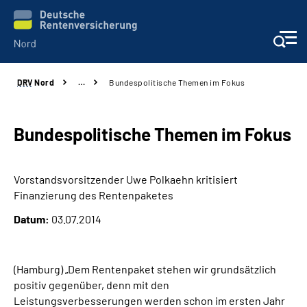
DRV
Nord
…
Bundespolitische Themen im Fokus
Aktuelles
Services
Bundespolitische Themen im Fokus
Beratung und Kontakt
Vorstandsvorsitzender Uwe Polkaehn kritisiert
Finanzierung des Rentenpaketes
Presse
Datum:
03.07.2014
Karriere
(Hamburg) „Dem Rentenpaket stehen wir grundsätzlich
Über uns
positiv gegenüber, denn mit den
Leistungsverbesserungen werden schon im ersten Jahr