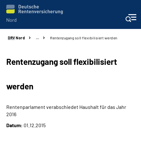
DRV
Nord
…
Rentenzugang soll flexibilisiert werden
Aktuelles
Services
Rentenzugang soll flexibilisiert
Beratung und Kontakt
werden
Presse
Rentenparlament verabschiedet Haushalt für das Jahr
Karriere
2016
Datum:
01.12.2015
Über uns