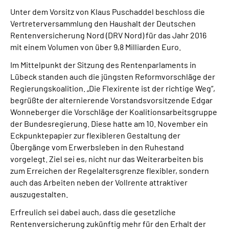
Online-Services
Unter dem Vorsitz von Klaus Puschaddel beschloss die
Vertreterversammlung den Haushalt der Deutschen
Rentenversicherung Nord (DRV Nord) für das Jahr 2016
Inhalte in Gebärdensprache (DGS)
mit einem Volumen von über 9,8 Milliarden Euro.
Leichte Sprache
Im Mittelpunkt der Sitzung des Rentenparlaments in
Lübeck standen auch die jüngsten Reformvorschläge der
Regierungskoalition. „Die Flexirente ist der richtige Weg“,
Suche
begrüßte der alternierende Vorstandsvorsitzende Edgar
Wonneberger die Vorschläge der Koalitionsarbeitsgruppe
der Bundesregierung. Diese hatte am 10. November ein
Eckpunktepapier zur flexibleren Gestaltung der
Mein Kundenportal
Übergänge vom Erwerbsleben in den Ruhestand
vorgelegt. Ziel sei es, nicht nur das Weiterarbeiten bis
zum Erreichen der Regelaltersgrenze flexibler, sondern
auch das Arbeiten neben der Vollrente attraktiver
auszugestalten.
Erfreulich sei dabei auch, dass die gesetzliche
Rentenversicherung zukünftig mehr für den Erhalt der