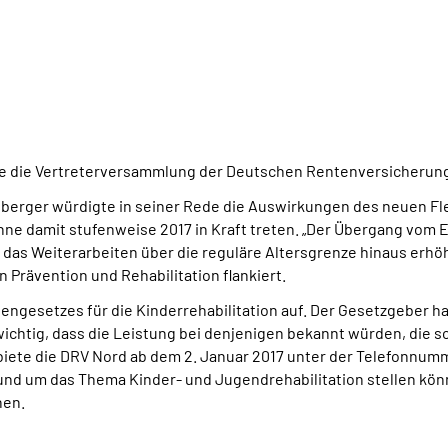
te die Vertreterversammlung der Deutschen Rentenversicherung
erger würdigte in seiner Rede die Auswirkungen des neuen Fle
ne damit stufenweise 2017 in Kraft treten. „Der Übergang vom 
für das Weiterarbeiten über die reguläre Altersgrenze hinaus erhö
Prävention und Rehabilitation flankiert.
ntengesetzes für die Kinderrehabilitation auf. Der Gesetzgeber h
 wichtig, dass die Leistung bei denjenigen bekannt würden, die 
ete die DRV Nord ab dem 2. Januar 2017 unter der Telefonnumme
und um das Thema Kinder- und Jugendrehabilitation stellen kön
hen.