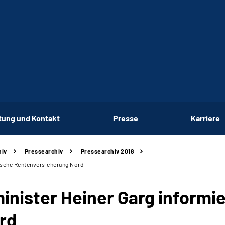
tung und Kontakt
Presse
Karriere
hiv
Pressearchiv
Pressearchiv 2018
utsche Rentenversicherung Nord
inister Heiner Garg informi
rd