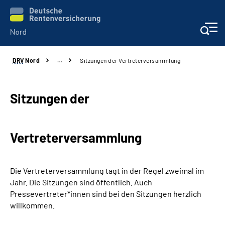
DRV
Nord
…
Sitzungen der Vertreterversammlung
Aktuelles
Services
Sitzungen der
Beratung und Kontakt
Vertreterversammlung
Presse
Die Vertreterversammlung tagt in der Regel zweimal im
Karriere
Jahr. Die Sitzungen sind öffentlich. Auch
Pressevertreter*innen sind bei den Sitzungen herzlich
Über uns
willkommen.