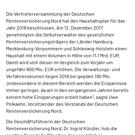
Online-Services
Die Vertreterversammlung der Deutschen
Rentenversicherung Nord hat den Haushaltsplan für das
Inhalte in Gebärdensprache (DGS)
Jahr 2018 beschlossen. Am 12. Dezember 2017
genehmigten die Selbstverwalter des gesetzlichen
Leichte Sprache
Rentenversicherungsträgers der Länder Hamburg,
Mecklenburg-Vorpommern und Schleswig-Holstein einen
Suche
Haushalt mit einem Volumen in Höhe von 11,1 Mrd. EUR.
Damit wird sich dieser im Vergleich zum Vorjahr um
ungefähr 600 Mio. EUR erhöhen. Die Verwaltungs- und
Verfahrenskosten liegen 2018 bei geplant 190 Mio.
Mein Kundenportal
„Insbesondere in diesem Bereich werden die Ersparnisse
immer geringer, da wir in den vergangenen Jahren bereits
extrem hohe Einsparungen erzielt haben“, sagte Uwe
Polkaehn, Vorsitzender des Vorstands der Deutschen
Rentenversicherung Nord.
Die Geschäftsführerin der Deutschen
Rentenversicherung Nord, Dr. Ingrid Künzler, hob die