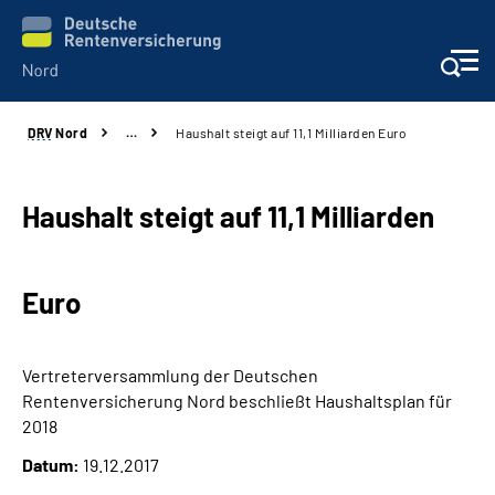
DRV
Nord
…
Haushalt steigt auf 11,1 Milliarden Euro
Aktuelles
Services
Haushalt steigt auf 11,1 Milliarden
Beratung und Kontakt
Euro
Presse
Vertreterversammlung der Deutschen
Karriere
Rentenversicherung Nord beschließt Haushaltsplan für
2018
Über uns
Datum:
19.12.2017