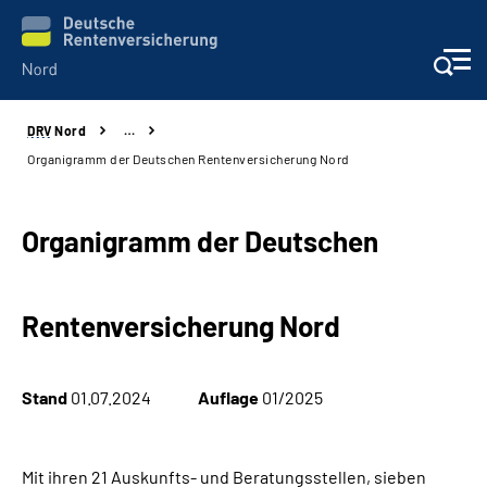
DRV
Nord
…
Aktuelles
Organigramm der Deutschen Rentenversicherung Nord
Services
Organigramm der Deutschen
Beratung und Kontakt
Rentenversicherung Nord
Presse
Karriere
Stand
01.07.2024
Auflage
01/2025
Über uns
Mit ihren 21 Auskunfts- und Beratungsstellen, sieben