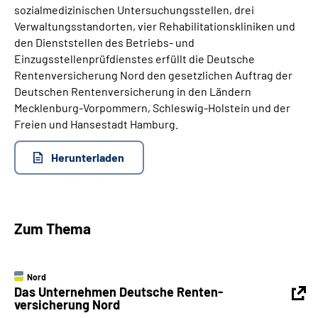
sozialmedizinischen Untersuchungsstellen, drei
Online-Services
Verwaltungsstandorten, vier Rehabilitationskliniken und
den Dienststellen des Betriebs- und
Inhalte in Gebärdensprache (DGS)
Einzugsstellenprüfdienstes erfüllt die Deutsche
Rentenversicherung Nord den gesetzlichen Auftrag der
Leichte Sprache
Deutschen Rentenversicherung in den Ländern
Mecklenburg-Vorpommern, Schleswig-Holstein und der
Freien und Hansestadt Hamburg.
Suche
Herunterladen
Mein Kundenportal
Zum Thema
Nord
Das Unternehmen Deutsche Renten­
versicherung Nord