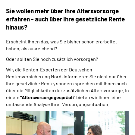
Online-Services
Sie wollen mehr über Ihre Altersvorsorge
erfahren - auch über Ihre gesetzliche Rente
Inhalte in Gebärdensprache (DGS)
hinaus?
Leichte Sprache
Erscheint Ihnen das, was Sie bisher schon erarbeitet
haben, als ausreichend?
Suche
Oder sollten Sie noch zusätzlich vorsorgen?
Wir, die Renten-Experten der Deutschen
Rentenversicherung Nord, informieren Sie nicht nur über
Mein Kundenportal
Ihre gesetzliche Rente, sondern sprechen mit Ihnen auch
über die Möglichkeiten der zusätzlichen Altersvorsorge. In
einem
"Altersvorsorgegespräch"
bieten wir Ihnen eine
umfassende Analyse Ihrer Versorgungssituation.