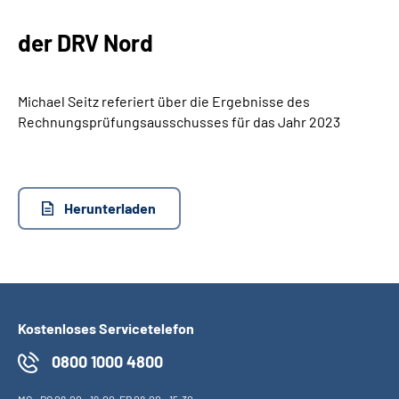
der DRV Nord
Suche
Language
Michael Seitz referiert über die Ergebnisse des
Rechnungsprüfungsausschusses für das Jahr 2023
Inhalte in Gebärdensprache (DGS)
Leichte Sprache
Herunterladen
Mein Kundenportal
Kostenloses Servicetelefon
0800 1000 4800