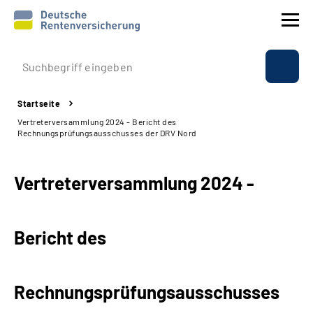
Prävention
Startseite
Reha
Vertreterversammlung 2024 - Bericht des
Rechnungsprüfungsausschusses der DRV Nord
Rente
Vertreterversammlung 2024 -
Beratung & Kontakt
Experten
Bericht des
Über uns & Presse
Rechnungsprüfungsausschusses
Online-Services